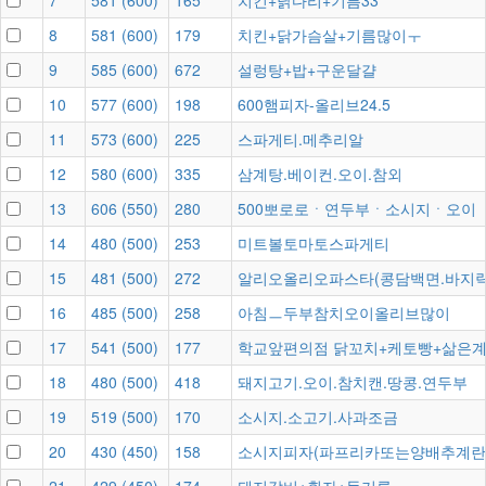
7
581
(
600
)
165
치킨+닭다리+기름33
8
581
(
600
)
179
치킨+닭가슴살+기름많이ㅜ
9
585
(
600
)
672
설렁탕+밥+구운달걀
10
577
(
600
)
198
600햄피자-올리브24.5
11
573
(
600
)
225
스파게티.메추리알
12
580
(
600
)
335
삼계탕.베이컨.오이.참외
13
606
(
550
)
280
500뽀로로ㆍ연두부ㆍ소시지ㆍ오이
14
480
(
500
)
253
미트볼토마토스파게티
15
481
(
500
)
272
알리오올리오파스타(콩담백면.바지락
16
485
(
500
)
258
아침ㅡ두부참치오이올리브많이
17
541
(
500
)
177
학교앞편의점 닭꼬치+케토빵+삶은
18
480
(
500
)
418
돼지고기.오이.참치캔.땅콩.연두부
19
519
(
500
)
170
소시지.소고기.사과조금
20
430
(
450
)
158
소시지피자(파프리카또는양배추계란