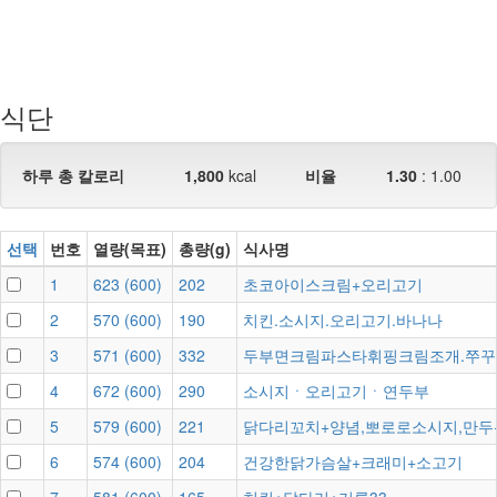
식단
하루 총 칼로리
1,800
kcal
비율
1.30
: 1.00
선택
번호
열량(목표)
총량(g)
식사명
1
623
(
600
)
202
초코아이스크림+오리고기
2
570
(
600
)
190
치킨.소시지.오리고기.바나나
3
571
(
600
)
332
두부면크림파스타휘핑크림조개.쭈꾸
4
672
(
600
)
290
소시지ㆍ오리고기ㆍ연두부
5
579
(
600
)
221
닭다리꼬치+양념,뽀로로소시지,만두
6
574
(
600
)
204
건강한닭가슴살+크래미+소고기