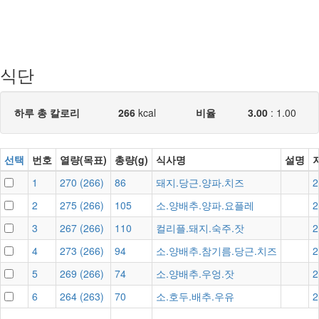
식단
하루 총 칼로리
266
kcal
비율
3.00
: 1.00
선택
번호
열량(목표)
총량(g)
식사명
설명
1
270
(
266
)
86
돼지.당근.양파.치즈
2
2
275
(
266
)
105
소.양배추.양파.요플레
2
3
267
(
266
)
110
컬리플.돼지.숙주.잣
2
4
273
(
266
)
94
소.양배추.참기름.당근.치즈
2
5
269
(
266
)
74
소.양배추.우엉.잣
2
6
264
(
263
)
70
소.호두.배추.우유
2