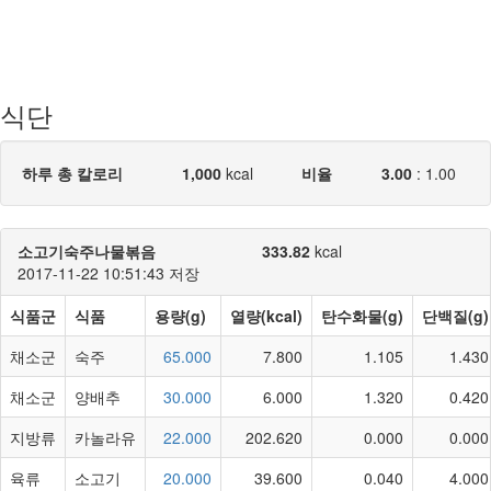
식단
하루 총 칼로리
1,000
kcal
비율
3.00
:
1.00
소고기숙주나물볶음
333.82
kcal
2017-11-22 10:51:43 저장
식품군
식품
용량(g)
열량(kcal)
탄수화물(g)
단백질(g)
채소군
숙주
65.000
7.800
1.105
1.430
채소군
양배추
30.000
6.000
1.320
0.420
지방류
카놀라유
22.000
202.620
0.000
0.000
육류
소고기
20.000
39.600
0.040
4.000