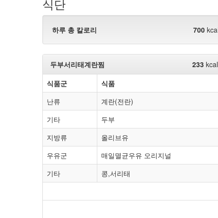
식단
하루 총 칼로리
700
kca
두부서리태계란찜
233
kcal
식품군
식품
난류
계란(전란)
기타
두부
지방류
올리브유
우유군
매일멸균우유 오리지널
기타
콩,서리태