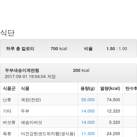
식단
하루 총 칼로리
700
kcal
비율
1.50
:
1.00
두부새송이계란찜
200
kcal
2017-09-01 19:04:04 저장
식품군
식품
용량(g)
열량(kcal)
탄수화
난류
계란(전란)
50.000
74.500
기타
두부
14.000
12.320
버섯류
새송이버섯
14.000
5.320
육류
더건강한샌드위치햄(생식용)
11.300
24.295