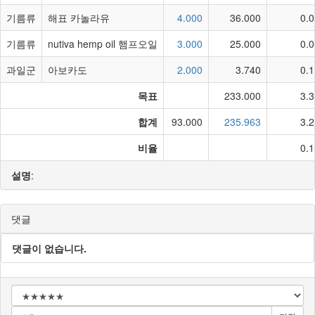
기름류
해표 카놀라유
4.000
36.000
0.
기름류
nutiva hemp oil 햄프오일
3.000
25.000
0.
과일군
아보카도
2.000
3.740
0.
목표
233.000
3.
합계
93.000
235.963
3.
비율
0.
설명
:
댓글
댓글이 없습니다.