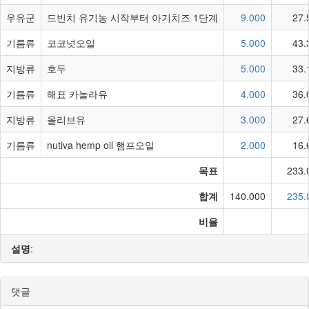
우유군
드빈치 유기농 시작부터 아기치즈 1단계
9.000
27.
기름류
코코넛오일
5.000
43.
지방류
호두
5.000
33.
기름류
해표 카놀라유
4.000
36.
지방류
올리브유
3.000
27.
기름류
nutiva hemp oil 햄프오일
2.000
16.
목표
233.
합계
140.000
235.
비율
설명
:
댓글