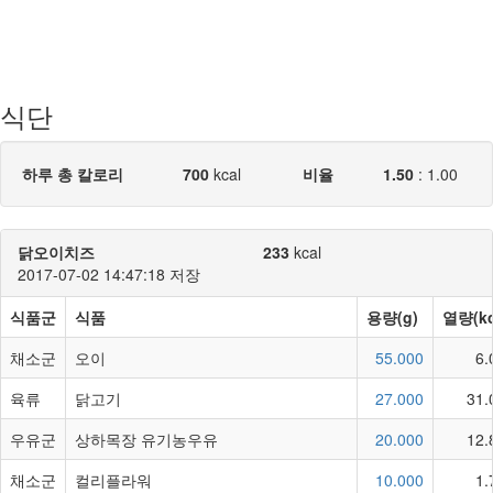
식단
하루 총 칼로리
700
kcal
비율
1.50
:
1.00
닭오이치즈
233
kcal
2017-07-02 14:47:18 저장
식품군
식품
용량(g)
열량(kc
채소군
오이
55.000
6.
육류
닭고기
27.000
31.
우유군
상하목장 유기농우유
20.000
12.
채소군
컬리플라워
10.000
1.