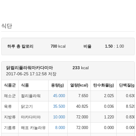
식단
하루 총 칼로리
700
kcal
비율
1.50
:
1.00
닭컬리플라워마카다미아
233
kcal
2017-06-25 17:12:58 저장
식품군
식품
용량(g)
열량(kcal)
탄수화물(g)
단백질(g)
채소군
컬리플라워
45.000
7.650
2.025
0.630
육류
닭고기
35.500
40.825
0.036
8.520
지방류
마카다미아
10.000
72.000
1.220
0.830
기름류
해표 카놀라유
8.000
72.000
0.000
0.000