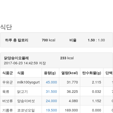
식단
하루 총 칼로리
700
kcal
비율
1.50
:
1.00
닭양송이요플레
233
kcal
2017-06-23 14:42:59 저장
식품군
식품
용량(g)
열량(kcal)
탄수화물(g)
단백
우유군
milk100yogurt
45.000
31.770
2.115
육류
닭고기
31.500
36.225
0.032
버섯류
양송이버섯
24.000
4.080
1.152
기름류
코코넛오일
19.500
169.000
0.000