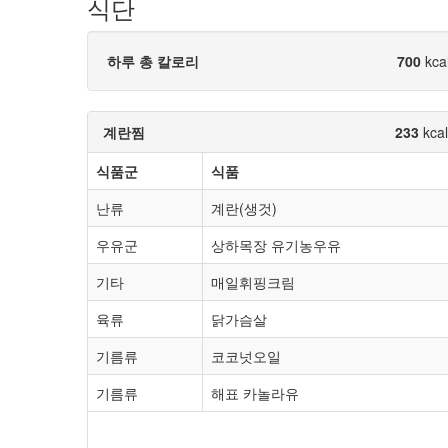
식단
하루 총 칼로리
700
kca
계란찜
233
kcal
식품군
식품
난류
계란(생것)
우유군
상하목장 유기농우유
기타
매일휘핑크림
육류
닭가슴살
기름류
코코넛오일
기름류
해표 카놀라유